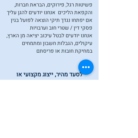
פשיטות רגל, פירוקים, הבראת חברות,
והקפאת הליכים
אנחנו יודעים להגן עליך
אם יפתחו נגדך תיקי הוצאה לפועל בגין
פסקי דין / שטרי חוב וערבויות
אנחנו יודעים לבטל עיכוב יציאה מן הארץ,
עיקולים, הגבלות חשבון ומתמחים
במחיקת חובות או פריסתם
לסעד מהיר, ייצוג מקצועי או
התייעצות חשובה
התקשר אלינו
03-9694611
או השאר את פרטיך
נשמח לעזור לך